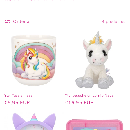
ó
n
:
Ordenar
4 productos
Ylvi Taza sin asa
Ylvi peluche unicornio Naya
Precio
€6,95 EUR
Precio
€16,95 EUR
habitual
habitual