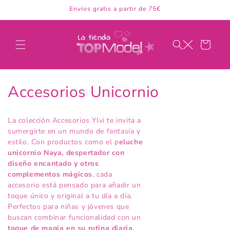
Ir
Envíos gratis a partir de 75€
directamente
al contenido
Carrito
C
Accesorios Unicornio
o
La colección Accesorios Ylvi te invita a
l
sumergirte en un mundo de fantasía y
estilo. Con productos como el p
eluche
e
unicornio Naya, despertador con
diseño encantado y otros
c
complementos mágicos
, cada
accesorio está pensado para añadir un
c
toque único y original a tu día a día.
i
Perfectos para niñas y jóvenes que
buscan combinar funcionalidad con un
toque de magia en su rutina diaria
.