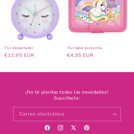
Ylvi despertador
Ylvi táper purpurina
Precio
€12,95 EUR
Precio
€4,95 EUR
habitual
habitual
¡No te pierdas todas las novedades!
Suscríbete:
Correo electrónico
Facebook
Instagram
X
Pinterest