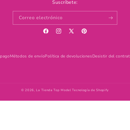
Suscríbete:
Correo electrónico
Facebook
Instagram
X
Pinterest
(Twitter)
 pago
Métodos de envío
Política de devoluciones
Desistir del contra
© 2026,
La Tienda Top Model
Tecnología de Shopify