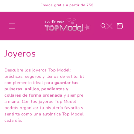
Ir
Envíos gratis a partir de 75€
directamente
al contenido
Carrito
C
Joyeros
o
Descubre los joyeros Top Model:
l
prácticos, seguros y llenos de estilo. El
complemento ideal para
guardar tus
e
pulseras, anillos, pendientes y
collares de forma ordenada
y siempre
c
a mano. Con los joyeros Top Model
podrás organizar tu bisutería favorita y
c
sentirte como una auténtica Top Model
i
cada día.