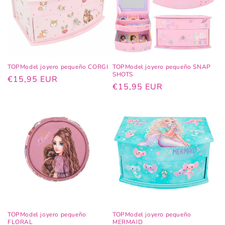
TOPModel joyero pequeño CORGI
TOPModel joyero pequeño SNAP
SHOTS
Precio
€15,95 EUR
Precio
€15,95 EUR
habitual
habitual
TOPModel joyero pequeño
TOPModel joyero pequeño
FLORAL
MERMAID