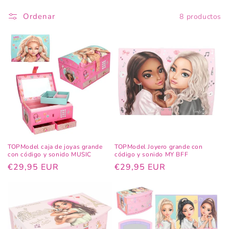
ó
n
Ordenar
8 productos
:
TOPModel caja de joyas grande
TOPModel Joyero grande con
con código y sonido MUSIC
código y sonido MY BFF
Precio
€29,95 EUR
Precio
€29,95 EUR
habitual
habitual