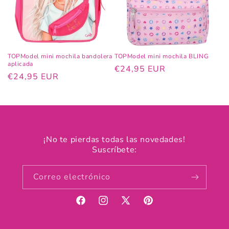
TOPModel mini mochila bandolera
TOPModel mini mochila BLING
aplicada
Precio
€24,95 EUR
Precio
€24,95 EUR
habitual
habitual
¡No te pierdas todas las novedades!
Suscríbete:
Correo electrónico
Facebook
Instagram
X
Pinterest
(Twitter)