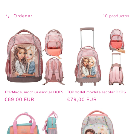
ó
n
Ordenar
10 productos
:
TOPModel mochila escolar DOTS
TOPModel mochila escolar DOTS
Precio
€69,00 EUR
Precio
€79,00 EUR
habitual
habitual