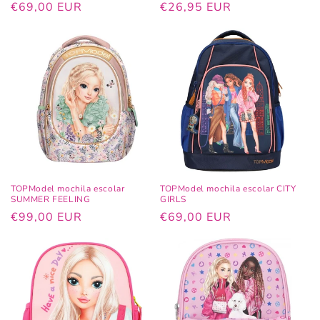
Precio
€69,00 EUR
Precio
€26,95 EUR
habitual
habitual
TOPModel mochila escolar
TOPModel mochila escolar CITY
SUMMER FEELING
GIRLS
Precio
€99,00 EUR
Precio
€69,00 EUR
habitual
habitual