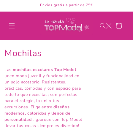
Ir
Envíos gratis a partir de 75€
directamente
al contenido
Carrito
C
Mochilas
o
Las
mochilas escolares Top Model
l
unen moda juvenil y funcionalidad en
un solo accesorio. Resistentes,
e
prácticas, cómodas y con espacio para
todo lo que necesitas; son perfectas
c
para el colegio, la uni o tus
excursiones. Elige entre
diseños
c
modernos, coloridos y llenos de
i
personalidad
… ¡porque con Top Model
llevar tus cosas siempre es divertido!