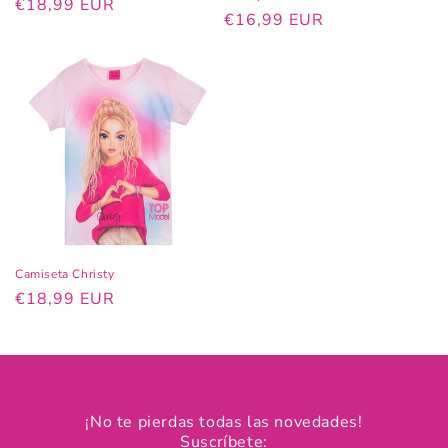
Precio
€18,99 EUR
Precio
€16,99 EUR
habitual
habitual
Camiseta Christy
Precio
€18,99 EUR
habitual
¡No te pierdas todas las novedades!
Suscríbete: