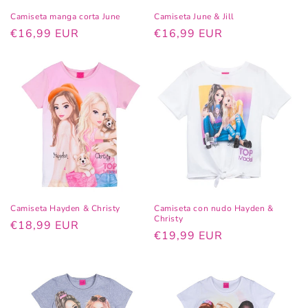
Camiseta manga corta June
Camiseta June & Jill
Precio
€16,99 EUR
Precio
€16,99 EUR
habitual
habitual
Camiseta Hayden & Christy
Camiseta con nudo Hayden &
Christy
Precio
€18,99 EUR
Precio
€19,99 EUR
habitual
habitual