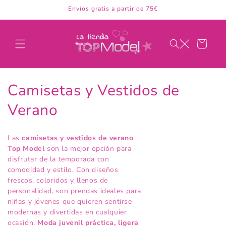
Ir
Envíos gratis a partir de 75€
directamente
al contenido
Carrito
C
Camisetas y Vestidos de
o
Verano
l
Las
camisetas y vestidos de verano
e
Top Model
son la mejor opción para
disfrutar de la temporada con
c
comodidad y estilo. Con diseños
frescos, coloridos y llenos de
c
personalidad, son prendas ideales para
niñas y jóvenes que quieren sentirse
i
modernas y divertidas en cualquier
ocasión.
Moda juvenil práctica, ligera