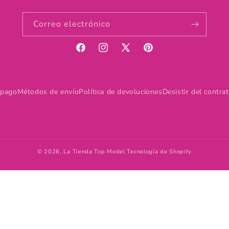
Correo electrónico
Facebook
Instagram
X
Pinterest
(Twitter)
 pago
Métodos de envío
Política de devoluciones
Desistir del contra
© 2026,
La Tienda Top Model
Tecnología de Shopify