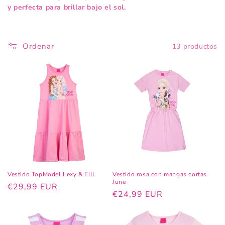
ó
y perfecta para brillar bajo el sol.
n
:
Ordenar
13 productos
Vestido TopModel Lexy & Fill
Vestido rosa con mangas cortas
June
Precio
€29,99 EUR
Precio
€24,99 EUR
habitual
habitual