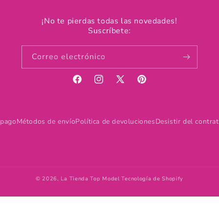
¡No te pierdas todas las novedades!
Suscríbete:
Correo electrónico
Facebook
Instagram
X
Pinterest
(Twitter)
 pago
Métodos de envío
Política de devoluciones
Desistir del contra
© 2026,
La Tienda Top Model
Tecnología de Shopify