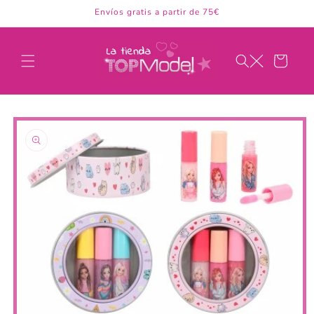
Ir
Envíos gratis a partir de 75€
directamente
al contenido
Carrito
Ir
directamente
a la
información
del producto