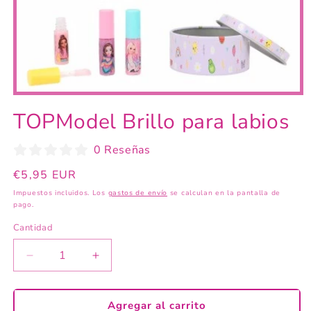
Abrir
elemento
TOPModel Brillo para labios
multimedia
1
en
0 Reseñas
una
ventana
modal
Precio
€5,95 EUR
habitual
Impuestos incluidos. Los
gastos de envío
se calculan en la pantalla de
pago.
Cantidad
Reducir
Aumentar
cantidad
cantidad
para
para
TOPModel
TOPModel
Agregar al carrito