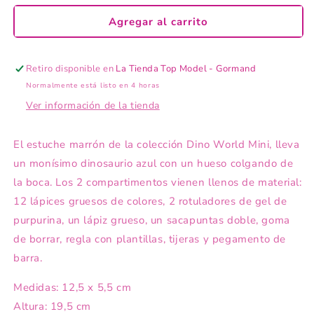
para
para
Dino
Dino
Agregar al carrito
World
World
estuche
estuche
doble
doble
Retiro disponible en
La Tienda Top Model - Gormand
marrón
marrón
Normalmente está listo en 4 horas
DINO
DINO
Ver información de la tienda
MINI
MINI
El estuche marrón de la colección Dino World Mini, lleva
un monísimo dinosaurio azul con un hueso colgando de
la boca. Los 2 compartimentos vienen llenos de material:
12 lápices gruesos de colores, 2 rotuladores de gel de
purpurina, un lápiz grueso, un sacapuntas doble, goma
de borrar, regla con plantillas, tijeras y pegamento de
barra.
Medidas: 12,5 x 5,5 cm
Altura: 19,5 cm