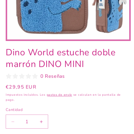
Abrir
elemento
Dino World estuche doble
multimedia
1
en
marrón DINO MINI
una
ventana
modal
0 Reseñas
Precio
€29,95 EUR
habitual
Impuestos incluidos. Los
gastos de envío
se calculan en la pantalla de
pago.
Cantidad
Reducir
Aumentar
cantidad
cantidad