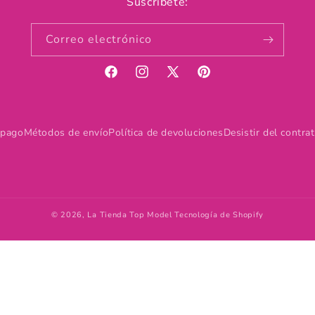
Suscríbete:
Correo electrónico
Facebook
Instagram
X
Pinterest
(Twitter)
 pago
Métodos de envío
Política de devoluciones
Desistir del contra
© 2026,
La Tienda Top Model
Tecnología de Shopify