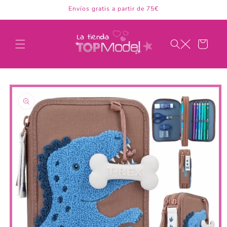
Ir
Envíos gratis a partir de 75€
directamente
al contenido
Carrito
Ir
directamente
a la
información
del producto