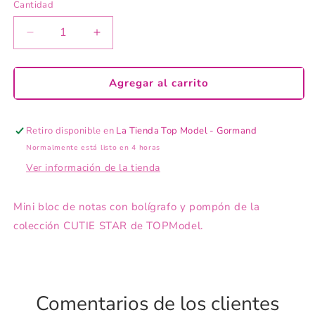
no
Cantidad
disponible
Reducir
Aumentar
cantidad
cantidad
para
para
TOPModel
TOPModel
Agregar al carrito
Mini
Mini
Bloc
Bloc
de
de
Retiro disponible en
La Tienda Top Model - Gormand
notas
notas
Normalmente está listo en 4 horas
Ver información de la tienda
Mini bloc de notas con bolígrafo y pompón de la
colección CUTIE STAR de TOPModel.
Comentarios de los clientes