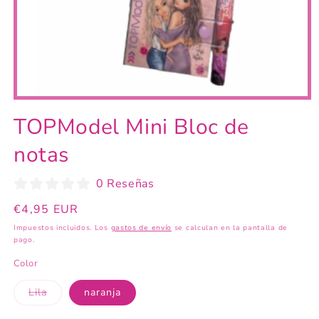
Abrir
elemento
TOPModel Mini Bloc de
multimedia
1
en
notas
una
ventana
modal
0 Reseñas
Precio
€4,95 EUR
habitual
Impuestos incluidos. Los
gastos de envío
se calculan en la pantalla de
pago.
Color
Variante
Lila
naranja
agotada
o