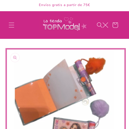
Ir
Envíos gratis a partir de 75€
directamente
al contenido
Carrito
Ir
directamente
a la
información
del producto