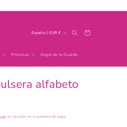
P
Carrito
España | EUR €
a
í
Princesas
Ángel de la Guarda
s
/
r
lsera alfabeto
e
g
i
ó
nvío
se calculan en la pantalla de pago.
n