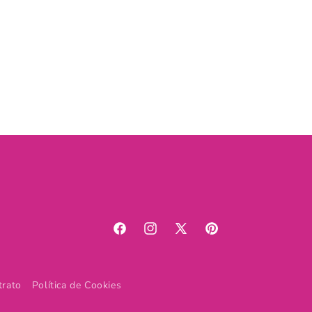
Facebook
Instagram
X
Pinterest
(Twitter)
trato
Política de Cookies