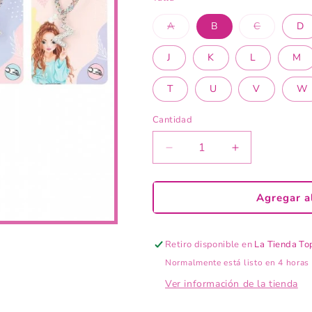
Variante
Variante
A
B
C
D
agotada
agotada
o
o
no
no
J
K
L
M
disponible
disponible
T
U
V
W
Cantidad
Reducir
Aumentar
cantidad
cantidad
para
para
TOPModel
TOPModel
Agregar al
Pulsera
Pulsera
alfabeto
alfabeto
Retiro disponible en
La Tienda T
Normalmente está listo en 4 horas
Ver información de la tienda