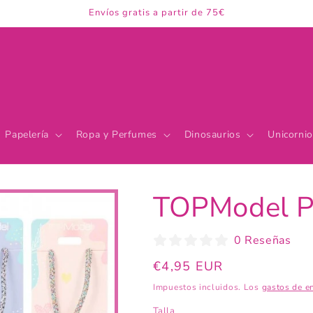
Envíos gratis a partir de 75€
Papelería
Ropa y Perfumes
Dinosaurios
Unicornio
TOPModel Pu
0 Reseñas
Precio
€4,95 EUR
habitual
Impuestos incluidos. Los
gastos de e
Talla