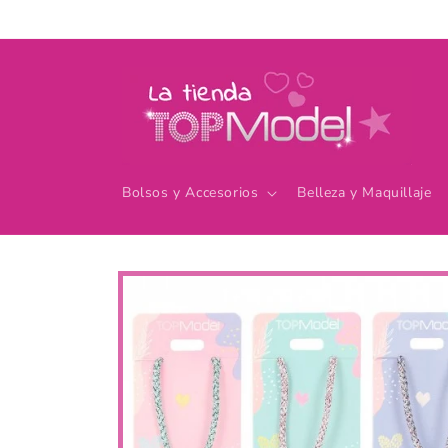
Ir
directamente
al contenido
Bolsos y Accesorios
Belleza y Maquillaje
Ir
directamente
a la
información
del producto