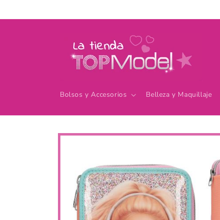
Ir
directamente
al contenido
Bolsos y Accesorios
Belleza y Maquillaje
Ir
directamente
a la
información
del producto