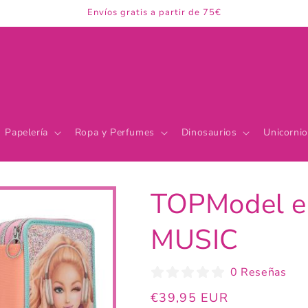
Envíos gratis a partir de 75€
Papelería
Ropa y Perfumes
Dinosaurios
Unicornio
TOPModel es
MUSIC
0 Reseñas
Precio
€39,95 EUR