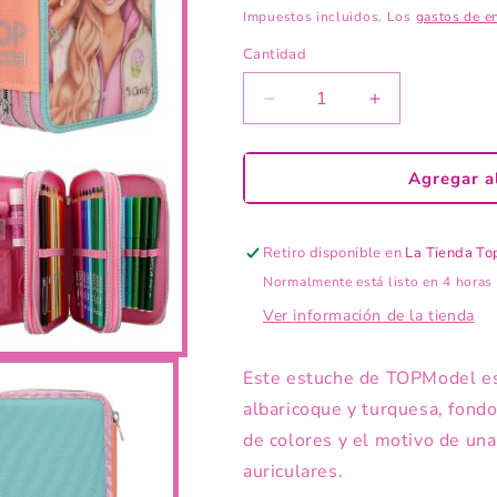
habitual
Impuestos incluidos. Los
gastos de e
Cantidad
Reducir
Aumentar
cantidad
cantidad
para
para
TOPModel
TOPModel
Agregar al
estuche
estuche
triple
triple
MUSIC
MUSIC
Retiro disponible en
La Tienda T
Normalmente está listo en 4 horas
Ver información de la tienda
Este estuche de TOPModel es 
albaricoque y turquesa, fondo
de colores y el motivo de un
auriculares.