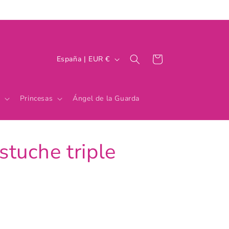
P
Carrito
España | EUR €
a
í
Princesas
Ángel de la Guarda
s
/
r
tuche triple
e
g
i
ó
n