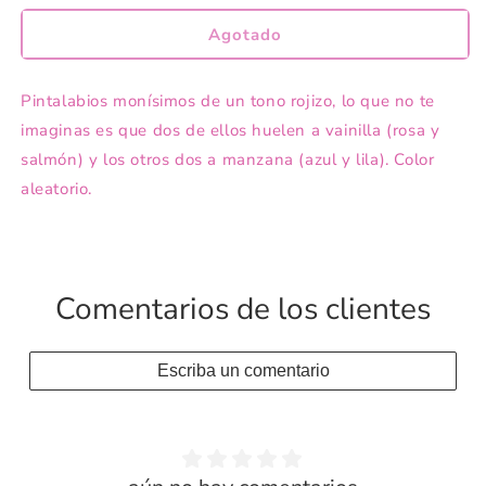
para
para
TOPModel
TOPModel
Agotado
pintalabios
pintalabios
BEAUTY
BEAUTY
Pintalabios monísimos de un tono rojizo, lo que no te
and
and
ME
ME
imaginas es que dos de ellos huelen a vainilla (rosa y
salmón) y los otros dos a manzana (azul y lila). Color
aleatorio.
Comentarios de los clientes
Escriba un comentario