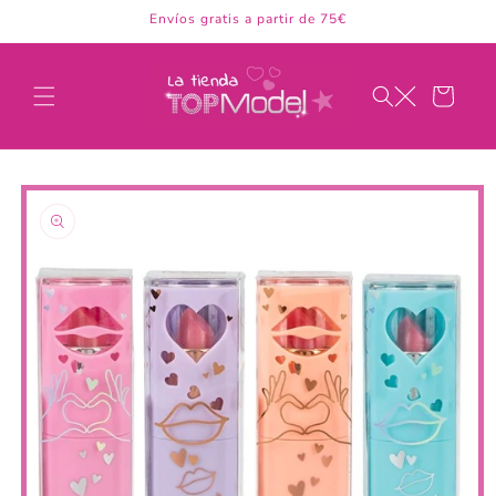
Ir
Envíos gratis a partir de 75€
directamente
al contenido
Carrito
Ir
directamente
a la
información
del producto