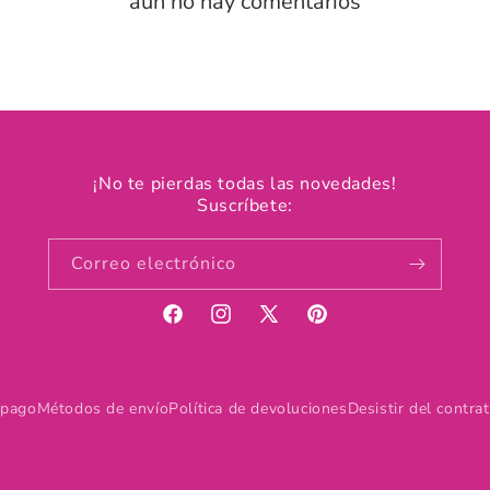
aún no hay comentarios
¡No te pierdas todas las novedades!
Suscríbete:
Correo electrónico
Facebook
Instagram
X
Pinterest
(Twitter)
 pago
Métodos de envío
Política de devoluciones
Desistir del contra