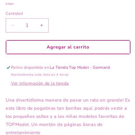
pago.
Cantidad
Reducir
Aumentar
cantidad
cantidad
para
para
TOPModel
TOPModel
Agregar al carrito
Stickerworld
Stickerworld
TEAM
TEAM
TEDDY
TEDDY
Retiro disponible en
La Tienda Top Model - Gormand
Normalmente está listo en 4 horas
Ver información de la tienda
Una divertidísima manera de pasar un rato en grande! Es
este libro de pegatinas tan bonitas aquí, podrás vestir a
los pequeños ositos y a las niñas modelos favoritas de
TOPModel. Un montón de páginas llenas de
entretenimiento