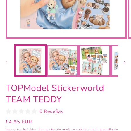
Abrir
A
elemento
e
multimedia
m
1
2
en
e
una
u
ventana
v
modal
m
TOPModel Stickerworld
TEAM TEDDY
0 Reseñas
Precio
€4,95 EUR
habitual
Impuestos incluidos. Los
gastos de envío
se calculan en la pantalla de