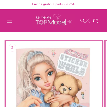
Ir
Envíos gratis a partir de 75€
directamente
al contenido
Carrito
Ir
directamente
a la
información
del producto