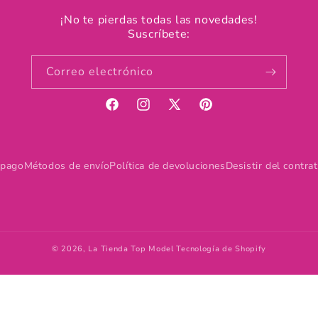
¡No te pierdas todas las novedades!
Suscríbete:
Correo electrónico
Facebook
Instagram
X
Pinterest
(Twitter)
 pago
Métodos de envío
Política de devoluciones
Desistir del contra
© 2026,
La Tienda Top Model
Tecnología de Shopify