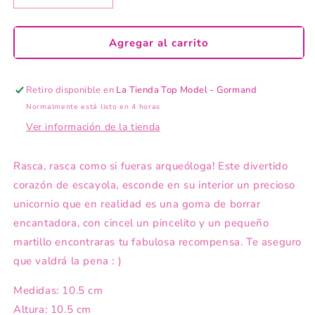
cantidad
cantidad
disponible
para
para
Ylvi
Ylvi
Agregar al carrito
Goma
Goma
de
de
borrar
borrar
Retiro disponible en
La Tienda Top Model - Gormand
Normalmente está listo en 4 horas
Ver información de la tienda
Rasca, rasca como si fueras arqueóloga! Este divertido
corazón de escayola, esconde en su interior un precioso
unicornio que en realidad es una goma de borrar
encantadora, con cincel un pincelito y un pequeño
martillo encontraras tu fabulosa recompensa. Te aseguro
que valdrá la pena : )
Medidas: 10.5 cm
Altura: 10.5 cm