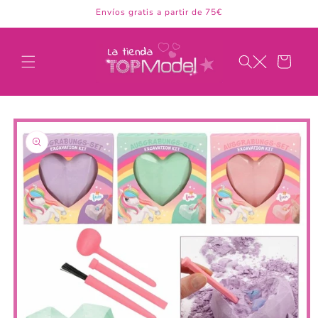
Ir
Envíos gratis a partir de 75€
directamente
al contenido
Carrito
Ir
directamente
a la
información
del producto