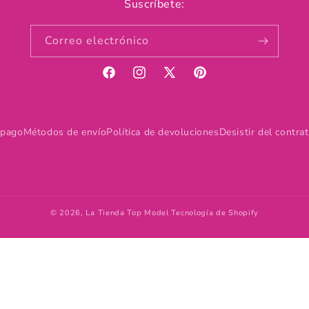
Suscríbete:
Correo electrónico
Facebook
Instagram
X
Pinterest
(Twitter)
 pago
Métodos de envío
Política de devoluciones
Desistir del contra
© 2026,
La Tienda Top Model
Tecnología de Shopify