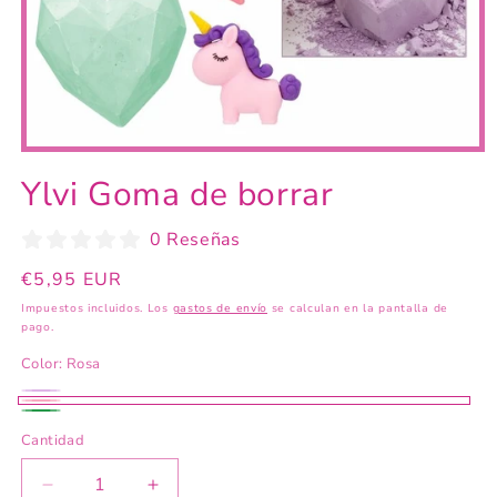
Abrir
elemento
Ylvi Goma de borrar
multimedia
1
en
0 Reseñas
una
ventana
modal
Precio
€5,95 EUR
habitual
Impuestos incluidos. Los
gastos de envío
se calculan en la pantalla de
pago.
Color:
Rosa
Púrpura
Variante
Rosa
Verde
agotada
Cantidad
o
Reducir
Aumentar
no